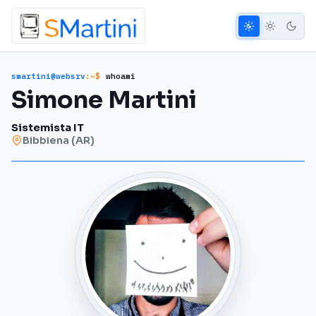
smartini@websrv
:~$
whoami
Simone Martini
Sistemista IT
Bibbiena (AR)