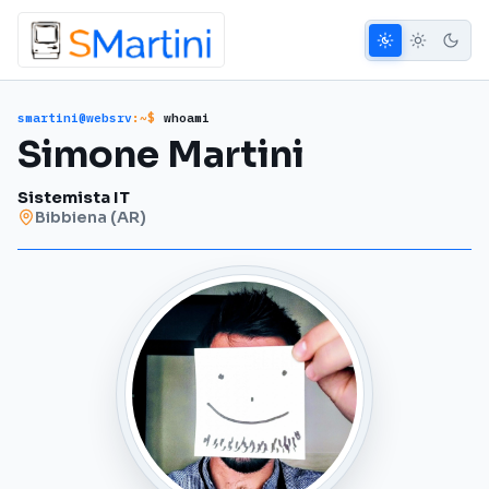
smartini@websrv
:~$
whoami
Simone Martini
Sistemista IT
Bibbiena (AR)