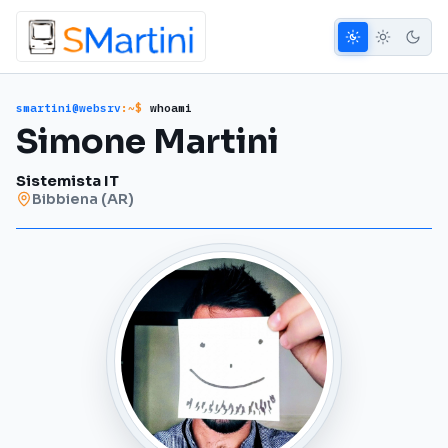
smartini@websrv
:~$
whoami
Simone Martini
Sistemista IT
Bibbiena (AR)