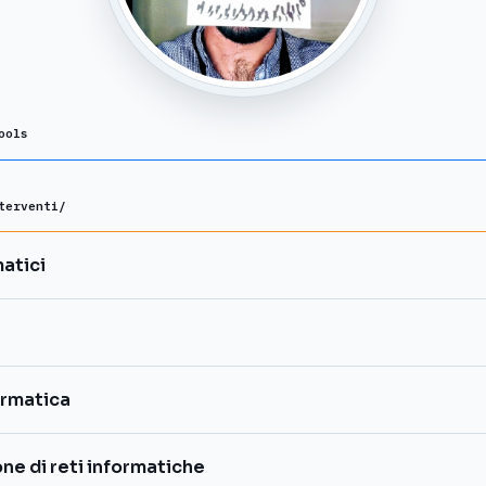
ools
terventi/
atici
ormatica
ne di reti informatiche