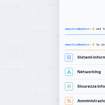
smartini@websrv
:~$
net t
smartini@websrv
:~$
ls in
Sistemi inform
Networking
Sicurezza inf
Amministrazio