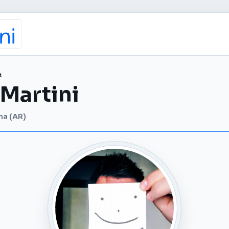
i
Martini
na (AR)