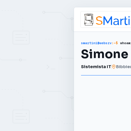
smartini@websrv
:~$
whoam
Simone 
Sistemista IT
Bibbie